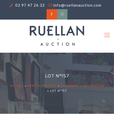
02 97 47 26 32
info@ruellanauction.com
LOT N°157
ACCUEIL
>
VENTES PASSÉES
>
BROCANTE & DECORATION
>
LOT N°157