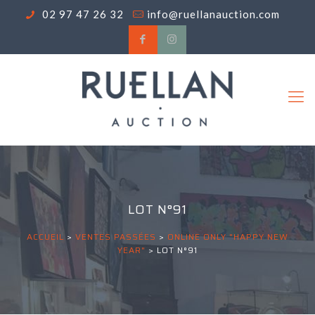
02 97 47 26 32
info@ruellanauction.com
LOT N°91
ACCUEIL
>
VENTES PASSÉES
>
ONLINE ONLY "HAPPY NEW
YEAR"
>
LOT N°91