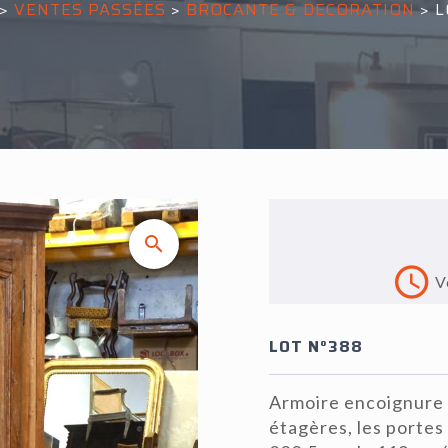
>
VENTES PASSÉES
>
BROCANTE & DECORATION
>
L
V
LOT N°388
Armoire encoignure 
étagères, les portes