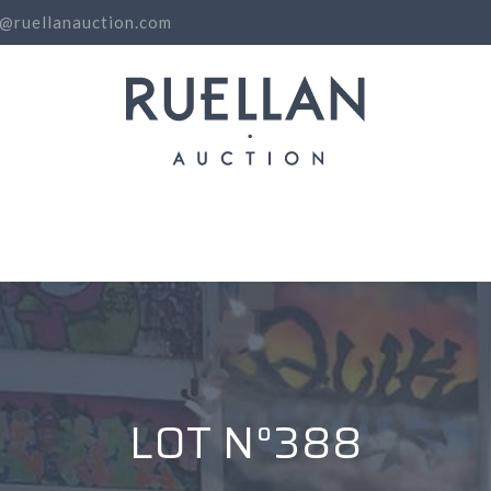
o@ruellanauction.com
N
LOT N°388