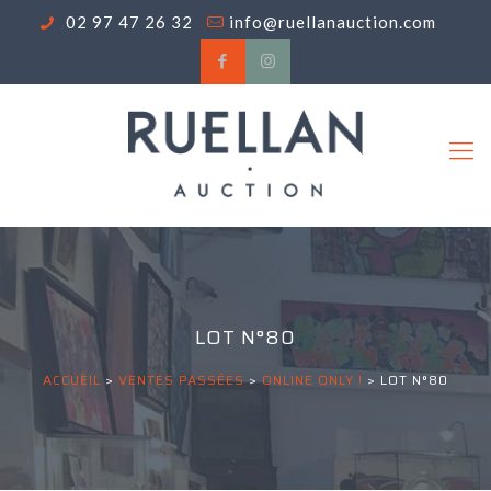
02 97 47 26 32
info@ruellanauction.com
LOT N°80
ACCUEIL
>
VENTES PASSÉES
>
ONLINE ONLY !
>
LOT N°80