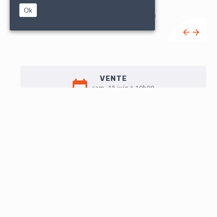
Ok
VENTE
sam. 15 juin à 10h00
EXPO
Vente exclusivement online sur drouot.com
Pas d'exposition ni de vente en salle
Possibilité de voir les lots sur rdv
LOT N°80
ANNICK GOUTAL : "Heure exquise", flacon en verre
incolore rainuré, de forme balustre, vaporisateur, avec
son bouchon doré, cordelette dorée au col et étiquette
(100 ml).