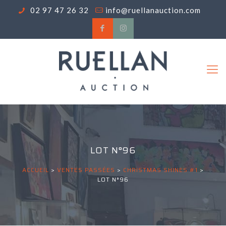
02 97 47 26 32
info@ruellanauction.com
LOT N°96
ACCUEIL
>
VENTES PASSÉES
>
CHRISTMAS SHINES #1
>
LOT N°96