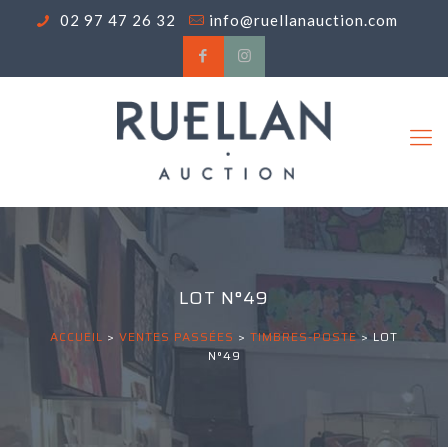
02 97 47 26 32
info@ruellanauction.com
LOT N°49
ACCUEIL
>
VENTES PASSÉES
>
TIMBRES-POSTE
>
LOT
N°49