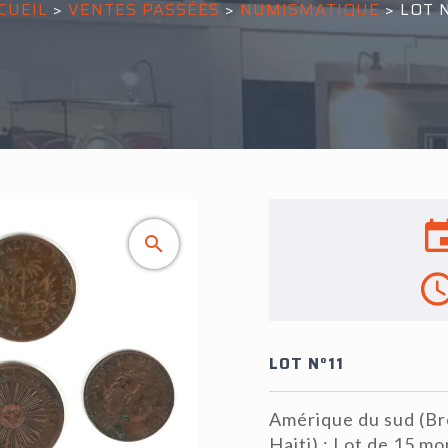
CUEIL
>
VENTES PASSÉES
>
NUMISMATIQUE
>
LOT N
LOT N°11
Amérique du sud (Bré
Haiti) : Lot de 15 m