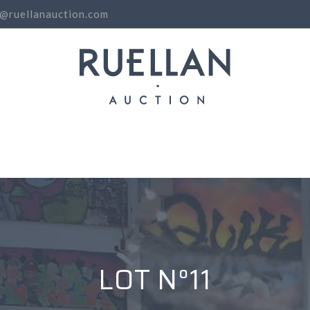
o@ruellanauction.com
N
LOT N°11