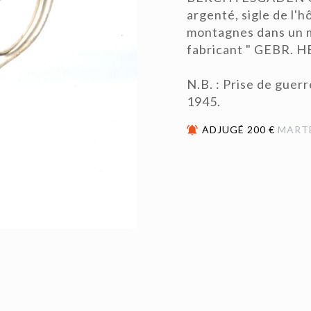
argenté, sigle de l'
montagnes dans un m
fabricant " GEBR. H
N.B. : Prise de guerr
1945.
ADJUGÉ 200 €
MART