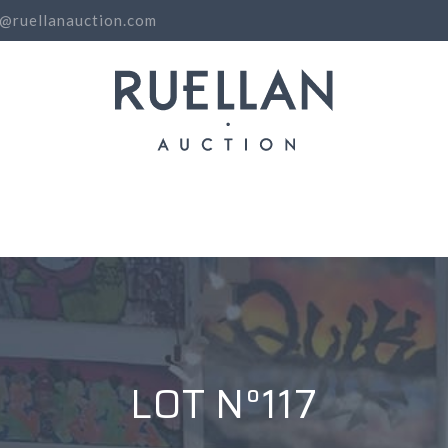
o@ruellanauction.com
N
LOT N°117