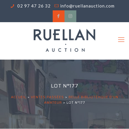
02 97 47 26 32
info@ruellanauction.com
LOT N°177
ACCUEIL
>
VENTES PASSÉES
>
BELLE BIBLIOTÈHQUE D'UN
AMATEUR
>
LOT N°177