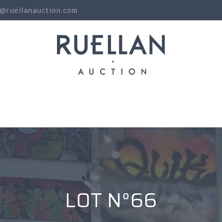
o@ruellanauction.com
N
LOT N°66