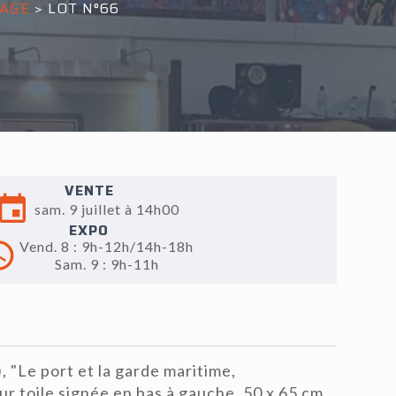
YAGE
>
LOT N°66
VENTE
sam. 9 juillet à 14h00
EXPO
Vend. 8 : 9h-12h/14h-18h
Sam. 9 : 9h-11h
"Le port et la garde maritime,
sur toile signée en bas à gauche, 50 x 65 cm