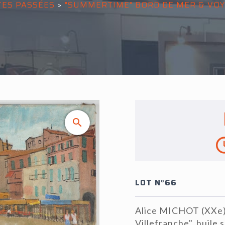
TES PASSÉES
>
"SUMMERTIME" BORD DE MER & VO
LOT N°66
Alice MICHOT (XXe), 
Villefranche", huile 