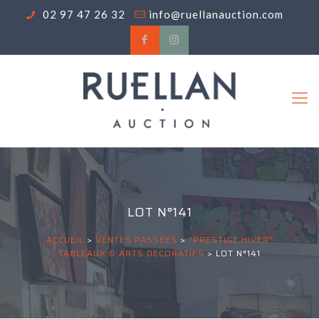
02 97 47 26 32
info@ruellanauction.com
LOT N°141
ACCUEIL
>
VENTES PASSÉES
>
"PRESTIGE HIVER"
TABLEAUX & ARTS DECORATIFS
>
LOT N°141