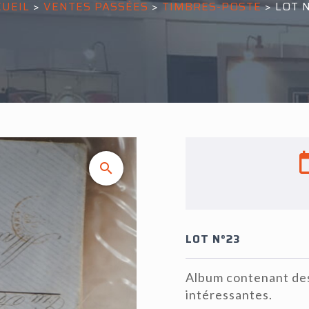
CUEIL
>
VENTES PASSÉES
>
TIMBRES-POSTE
>
LOT N
LOT N°23
Album contenant des
intéressantes.