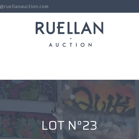
o@ruellanauction.com
N
LOT N°23