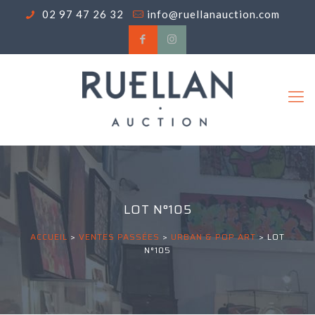
02 97 47 26 32
info@ruellanauction.com
LOT N°105
ACCUEIL
>
VENTES PASSÉES
>
URBAN & POP ART
>
LOT
N°105