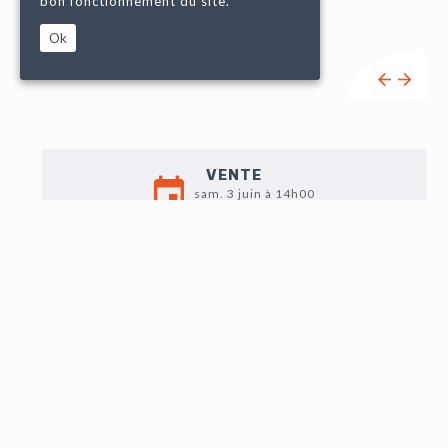
bon fonctionnement du site.
Ok
VENTE
sam. 3 juin à 14h00
EXPO
Jeudi 1er : 9h-12h / 14h -18h
Vendredi 2 : 9h-12h / 14h30 - 18h
Samedi 3 : 9h - 11h
LOT N°105
AKELO (XXe), "L'esprit du métissage", enduit, huile et
acrylique sur bois, signé au centre, 80 x 40 cm.