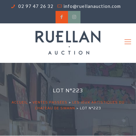
02 97 47 26 32
info@ruellanauction.com
LOT N°223
ACCUEIL
>
VENTES PASSÉES
>
LES JEUX ARTISTIQUES DU
CHATEAU DE SWANN
>
LOT N°223