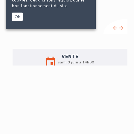
cookies. Ceux-ci sont requis pour le
bon fonctionnement du site.
Ok
VENTE
sam. 3 juin à 14h00
EXPO
Jeudi 1er : 9h-12h / 14h -18h
Vendredi 2 : 9h-12h / 14h30 - 18h
Samedi 3 : 9h - 11h
LOT N°45
Abde RAHIM (1980), "Ayou Vitiligo cuivré" mai 2022,
béton brut gris avec vernis satin, queue en chêne