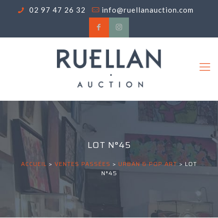
02 97 47 26 32
info@ruellanauction.com
LOT N°45
ACCUEIL
>
VENTES PASSÉES
>
URBAN & POP ART
>
LOT
N°45