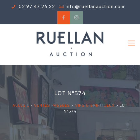
02 97 47 26 32
info@ruellanauction.com
LOT N°574
ACCUEIL
>
VENTES PASSÉES
>
VINS & SPIRITUEUX
>
LOT
N°574