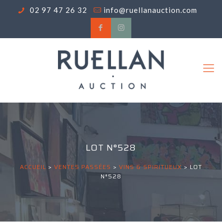
02 97 47 26 32
info@ruellanauction.com
LOT N°528
ACCUEIL
>
VENTES PASSÉES
>
VINS & SPIRITUEUX
>
LOT
N°528