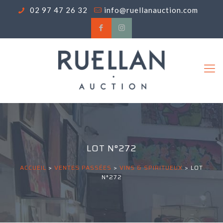
02 97 47 26 32
info@ruellanauction.com
LOT N°272
ACCUEIL
>
VENTES PASSÉES
>
VINS & SPIRITUEUX
>
LOT
N°272