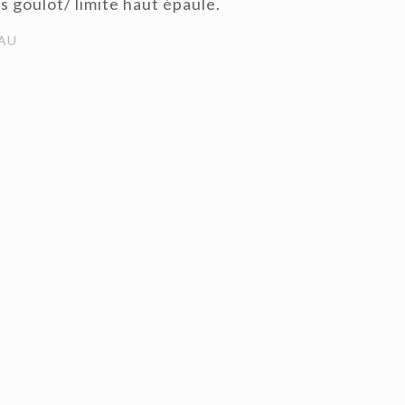
as goulot/ limite haut épaule.
AU