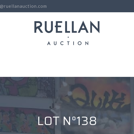
o@ruellanauction.com
N
LOT N°138