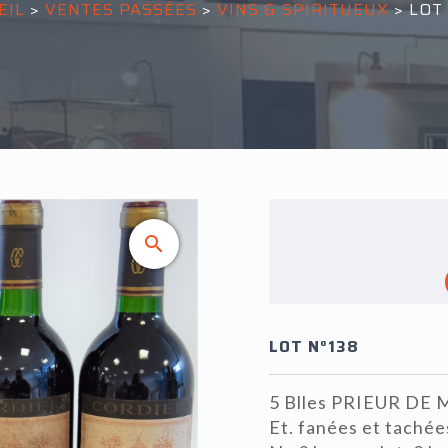
EIL
>
VENTES PASSÉES
>
VINS & SPIRITUEUX
>
LOT 
LOT N°138
5 Blles PRIEUR DE 
Et. fanées et tachée