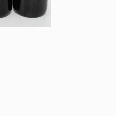
RETOUR À LA VE
"VIVE LE VIN D'H
SPIRITUEUX
|
ÉGALES
PROTECTION DES DONNÉES