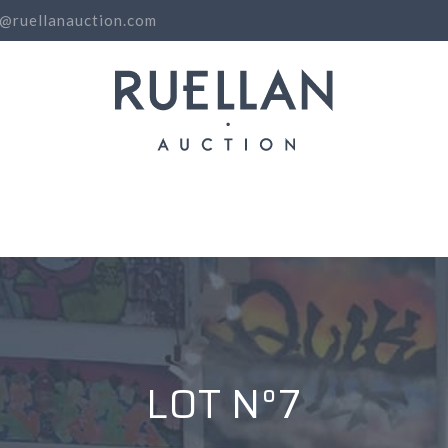
o@ruellanauction.com
N
LOT N°7