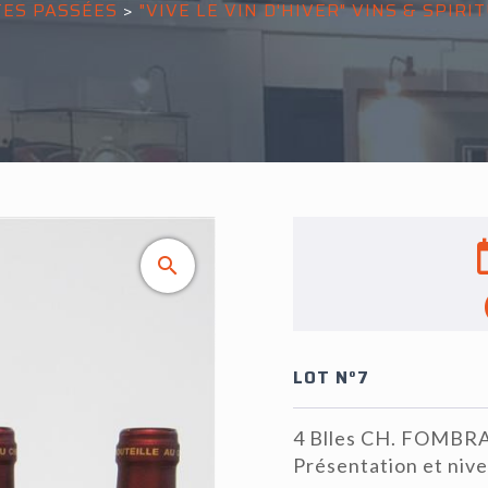
ES PASSÉES
>
"VIVE LE VIN D'HIVER" VINS & SPIRI
LOT N°7
4 Blles CH. FOMBRA
Présentation et nive