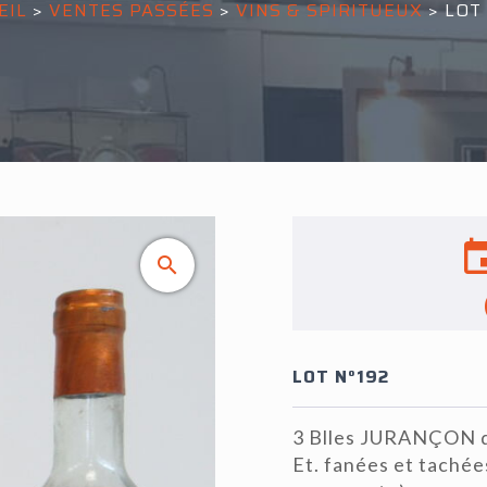
EIL
>
VENTES PASSÉES
>
VINS & SPIRITUEUX
>
LOT 
LOT N°192
3 Blles JURANÇON d
Et. fanées et tachée