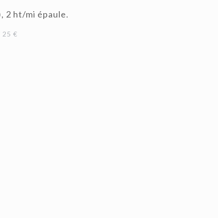
), 2 ht/mi épaule.
 25 €