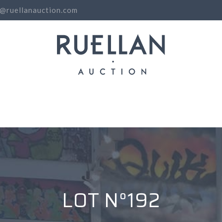
o@ruellanauction.com
N
LOT N°192