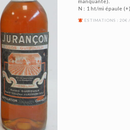
manquante).
N : 1 ht/mi épaule (+
ESTIMATIONS : 20€ /