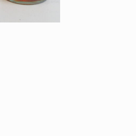
RETOUR À LA VE
VINS & SPIRITU
|
ÉGALES
PROTECTION DES DONNÉES