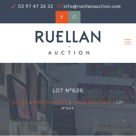
02 97 47 26 32
info@ruellanauction.com
LOT N°626
ACCUEIL
>
VENTES PASSÉES
>
VINS & SPIRITUEUX
>
LOT
N°626