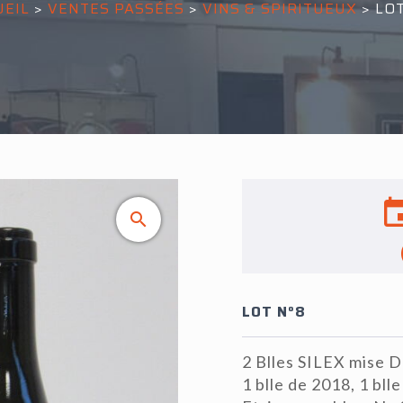
UEIL
>
VENTES PASSÉES
>
VINS & SPIRITUEUX
>
LOT
LOT N°8
2 Blles SILEX mise 
1 blle de 2018, 1 bll