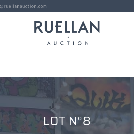
o@ruellanauction.com
N
LOT N°8