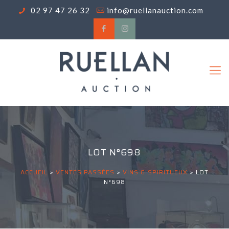
02 97 47 26 32
info@ruellanauction.com
LOT N°698
ACCUEIL
>
VENTES PASSÉES
>
VINS & SPIRITUEUX
>
LOT
N°698