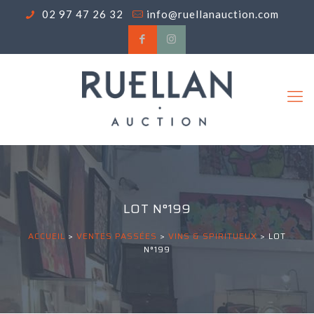
02 97 47 26 32
info@ruellanauction.com
LOT N°199
ACCUEIL
>
VENTES PASSÉES
>
VINS & SPIRITUEUX
>
LOT
N°199