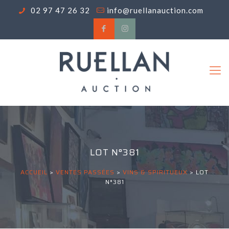
02 97 47 26 32
info@ruellanauction.com
LOT N°381
ACCUEIL
>
VENTES PASSÉES
>
VINS & SPIRITUEUX
>
LOT
N°381