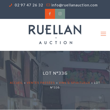
02 97 47 26 32
info@ruellanauction.com
LOT N°336
ACCUEIL
>
VENTES PASSÉES
>
VINS & SPIRITUEUX
>
LOT
N°336