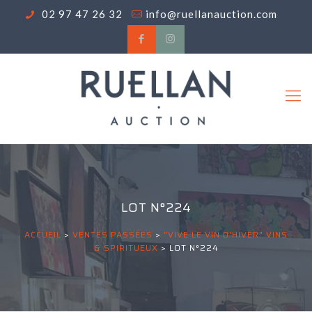
02 97 47 26 32
info@ruellanauction.com
LOT N°224
ACCUEIL
>
VENTES PASSÉES
>
"VIVE LE VIN D'HIVER" VINS
& SPIRITUEUX
>
LOT N°224