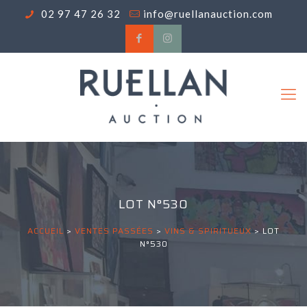
02 97 47 26 32
info@ruellanauction.com
LOT N°530
ACCUEIL
>
VENTES PASSÉES
>
VINS & SPIRITUEUX
>
LOT
N°530