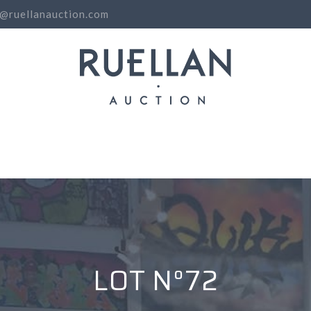
o@ruellanauction.com
N
LOT N°72