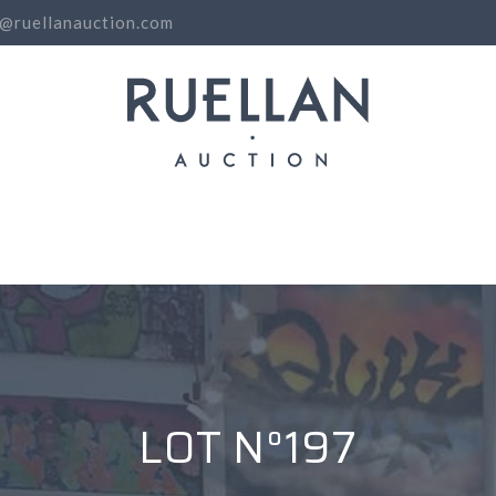
o@ruellanauction.com
N
LOT N°197