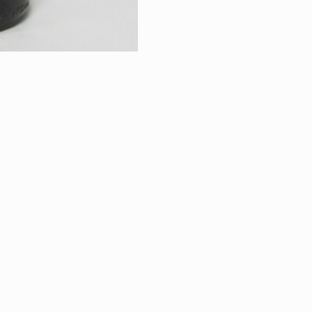
RETOUR À LA VE
"VIVE LE VIN D'H
SPIRITUEUX
|
ÉGALES
PROTECTION DES DONNÉES