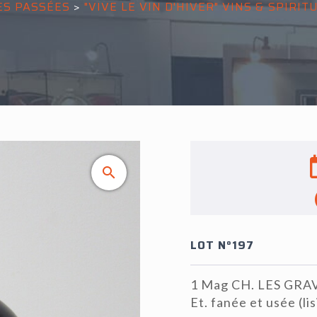
ES PASSÉES
>
"VIVE LE VIN D'HIVER" VINS & SPIRIT
LOT N°197
1 Mag CH. LES GRA
Et. fanée et usée (lis