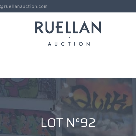
o@ruellanauction.com
N
LOT N°92