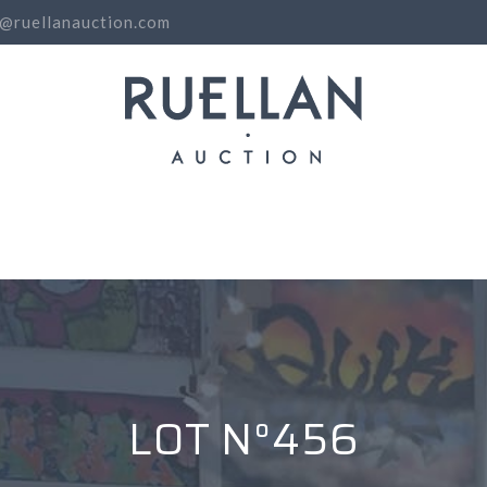
o@ruellanauction.com
N
LOT N°456