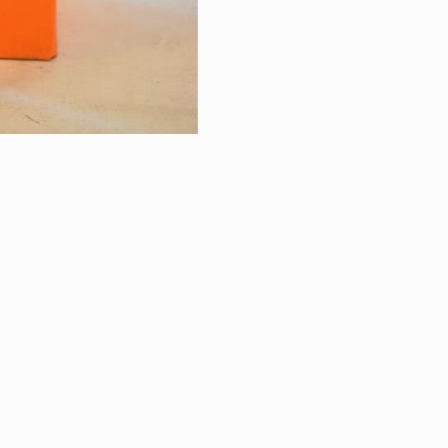
RETOUR À LA VE
VINS & SPIRITU
|
ÉGALES
PROTECTION DES DONNÉES