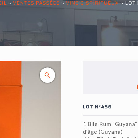
EIL
>
VENTES PASSÉES
>
VINS & SPIRITUEUX
>
LOT 
LOT N°456
1 Blle Rum "Guyana
d'âge (Guyana)