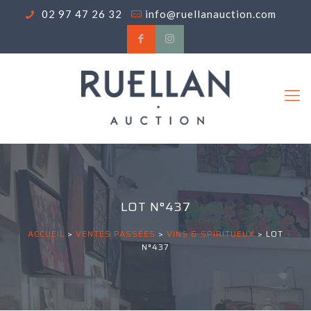
02 97 47 26 32
info@ruellanauction.com
LOT N°437
ACCUEIL
>
VENTES PASSÉES
>
VINS & SPIRITUEUX
>
LOT
N°437