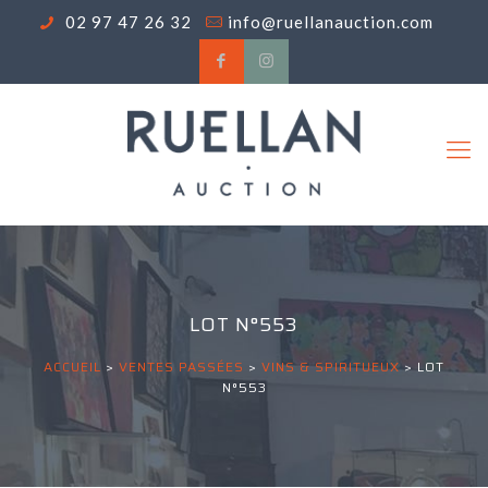
02 97 47 26 32
info@ruellanauction.com
LOT N°553
ACCUEIL
>
VENTES PASSÉES
>
VINS & SPIRITUEUX
>
LOT
N°553