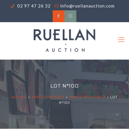
02 97 47 26 32
info@ruellanauction.com
LOT N°100
ACCUEIL
>
VENTES PASSÉES
>
VINS & SPIRITUEUX
>
LOT
N°100