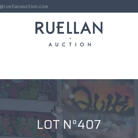
o@ruellanauction.com
N
LOT N°407