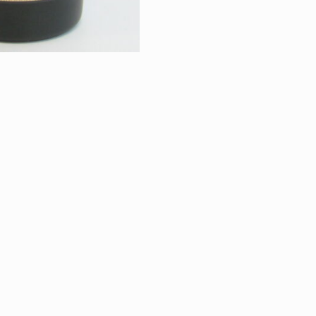
RETOUR À LA VE
VINS & SPIRITU
|
ÉGALES
PROTECTION DES DONNÉES