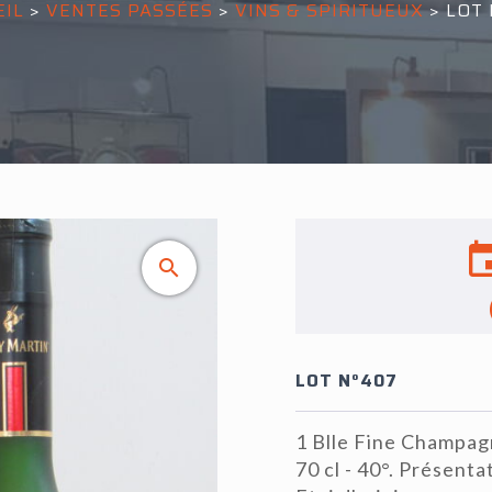
EIL
>
VENTES PASSÉES
>
VINS & SPIRITUEUX
>
LOT 
LOT N°407
1 Blle Fine Champa
70 cl - 40°. Présenta