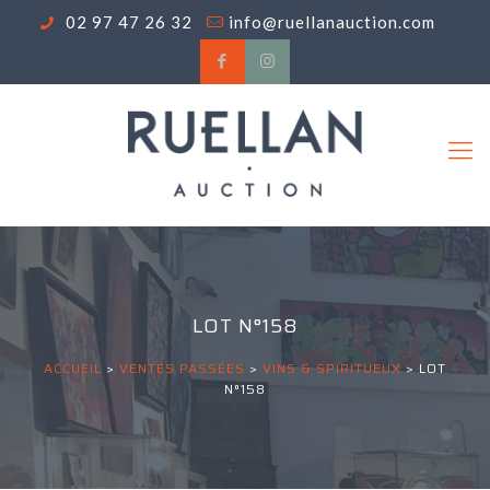
02 97 47 26 32
info@ruellanauction.com
LOT N°158
ACCUEIL
>
VENTES PASSÉES
>
VINS & SPIRITUEUX
>
LOT
N°158