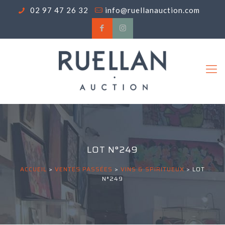
02 97 47 26 32
info@ruellanauction.com
LOT N°249
ACCUEIL
>
VENTES PASSÉES
>
VINS & SPIRITUEUX
>
LOT
N°249