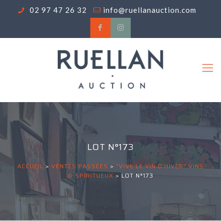
02 97 47 26 32
info@ruellanauction.com
LOT N°173
ACCUEIL
>
VENTES PASSÉES
>
"VIVE LE VIN D'HIVER" VINS
& SPIRITUEUX
>
LOT N°173