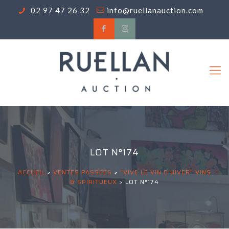
02 97 47 26 32
info@ruellanauction.com
LOT N°174
ACCUEIL
>
VENTES PASSÉES
>
"VIVE LE VIN D'HIVER" VINS
& SPIRITUEUX
>
LOT N°174