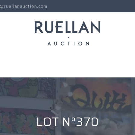
o@ruellanauction.com
N
LOT N°370