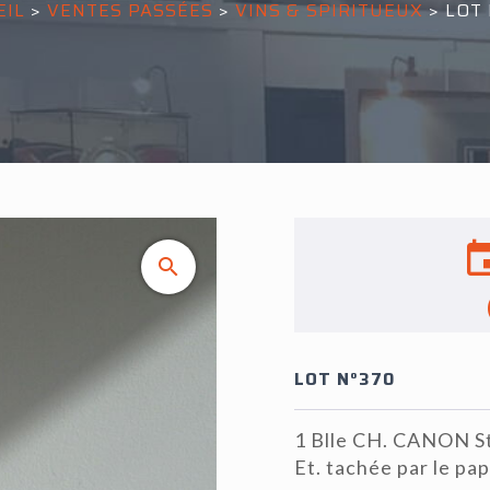
EIL
>
VENTES PASSÉES
>
VINS & SPIRITUEUX
>
LOT 
LOT N°370
1 Blle CH. CANON S
Et. tachée par le pap