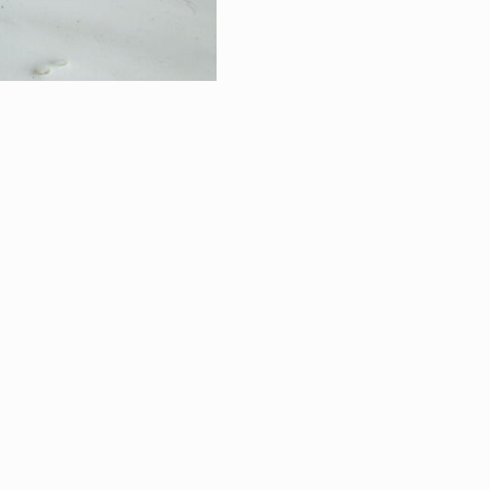
RETOUR À LA VE
VINS & SPIRITU
|
ÉGALES
PROTECTION DES DONNÉES