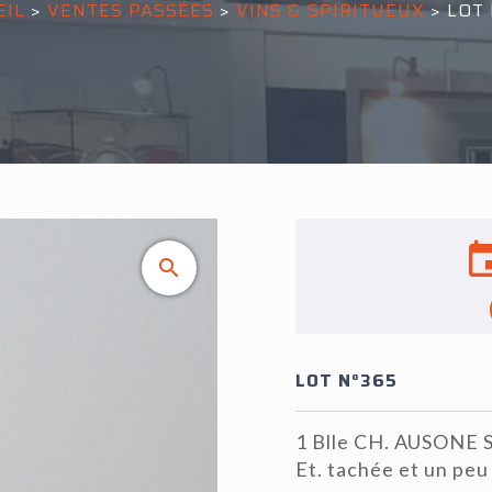
EIL
>
VENTES PASSÉES
>
VINS & SPIRITUEUX
>
LOT 
LOT N°365
1 Blle CH. AUSONE S
Et. tachée et un peu 