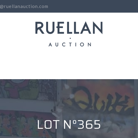
o@ruellanauction.com
N
LOT N°365