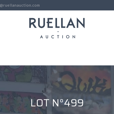
o@ruellanauction.com
N
LOT N°499