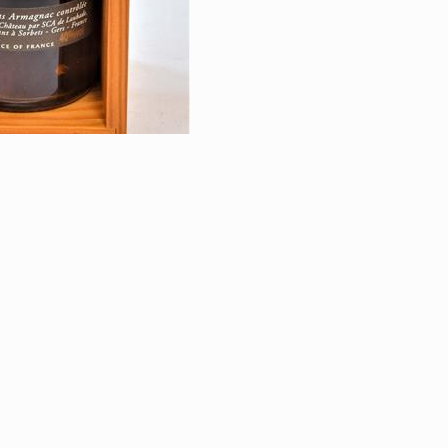
RETOUR À LA VE
VINS & SPIRITU
|
ÉGALES
PROTECTION DES DONNÉES