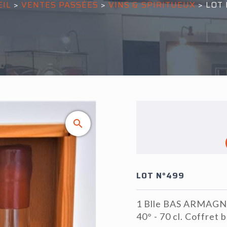
EIL
>
VENTES PASSÉES
>
VINS & SPIRITUEUX
>
LOT 
LOT N°499
1 Blle BAS ARMAGN
40° - 70 cl. Coffret b