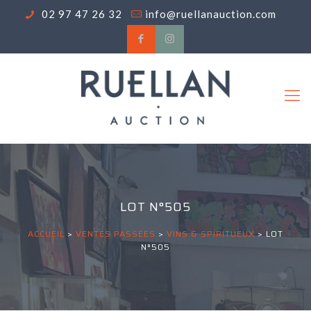
02 97 47 26 32
info@ruellanauction.com
LOT N°505
ACCUEIL
>
VENTES PASSÉES
>
VINS & SPIRITUEUX
>
LOT
N°505