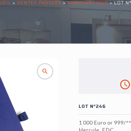
UEIL
>
VENTES PASSÉES
>
NUMISMATIQUE
>
LOT N
LOT N°246
1 000 Euro or 999/°°
Hercule. FDC.