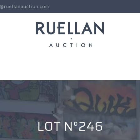
o@ruellanauction.com
N
LOT N°246